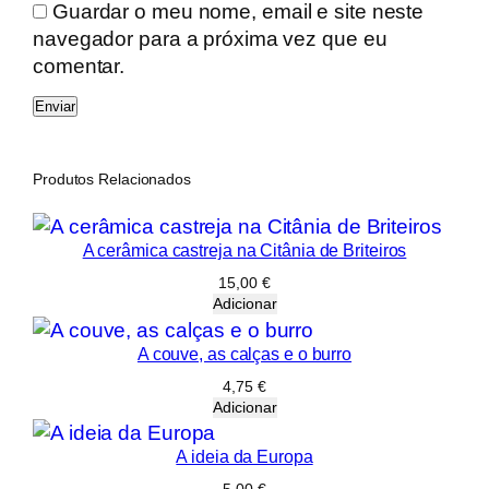
l
Guardar o meu nome, email e site neste
h
navegador para a próxima vez que eu
a
comentar.
H
i
s
t
Produtos Relacionados
ó
r
A cerâmica castreja na Citânia de Briteiros
i
a
15,00
€
Adicionar
A couve, as calças e o burro
4,75
€
Adicionar
A ideia da Europa