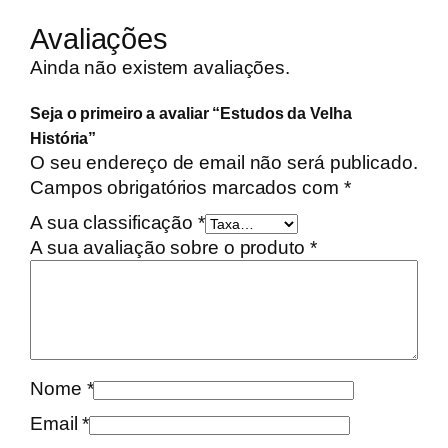
i
d
Avaliações
a
Ainda não existem avaliações.
d
e
Seja o primeiro a avaliar “Estudos da Velha
d
História”
e
O seu endereço de email não será publicado.
E
Campos obrigatórios marcados com
*
s
A sua classificação
*
t
A sua avaliação sobre o produto
*
u
d
o
s
d
a
Nome
*
V
Email
*
e