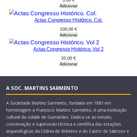
5,00
€
Adicionar
Actas Congresso Histórico. Col.
100,00
€
Adicionar
Actas Congresso Histórico. Vol 2
20,00
€
Adicionar
A SOC. MARTINS SARMENTO
A Sociedade Martins Sarmento, fundada em 1881 em
homenagem a Francisco Martins Sarmento, é uma instituição
cultural da cidade de Guimarães. Dedica-se ao estudo,
conservação e supervisão técnica e científica das estações
arqueológicas da Citânia de Briteiros e do Castro de Sabroso e