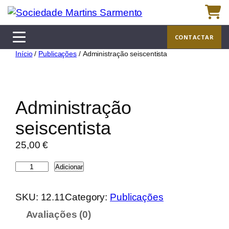
Saltar
para
o
CONTACTAR
conteúdo
Início
/
Publicações
/ Administração seiscentista
Administração
seiscentista
25,00
€
Q
Adicionar
u
a
SKU:
12.11
Category:
Publicações
n
Avaliações (0)
t