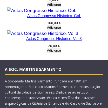
5,00
€
Adicionar
Actas Congresso Histórico. Col.
100,00
€
Adicionar
Actas Congresso Histórico. Vol 3
20,00
€
Adicionar
A SOC. MARTINS SARMENTO
A Sociedade Martins Sarmento, fundada em 1881 em
homenagem a Francisco Martins Sarmento, é uma instituição
cultural da cidade de Guimarães. Dedica-se ao estudo,
conservação e supervisão técnica e científica das estações
arqueológicas da Citânia de Briteiros e do Castro de Sabroso e