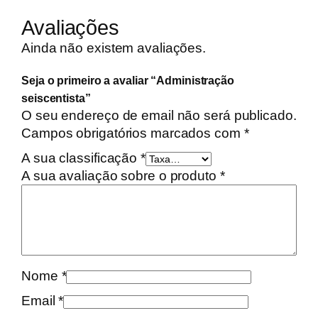
i
d
Avaliações
a
Ainda não existem avaliações.
d
e
Seja o primeiro a avaliar “Administração
d
seiscentista”
e
O seu endereço de email não será publicado.
A
Campos obrigatórios marcados com
*
d
A sua classificação
*
m
A sua avaliação sobre o produto
*
i
n
i
s
t
r
Nome
*
a
Email
*
ç