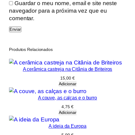
ã
Guardar o meu nome, email e site neste
o
navegador para a próxima vez que eu
s
comentar.
e
i
s
c
Produtos Relacionados
e
n
A cerâmica castreja na Citânia de Briteiros
t
i
15,00
€
Adicionar
s
t
A couve, as calças e o burro
a
4,75
€
Adicionar
A ideia da Europa