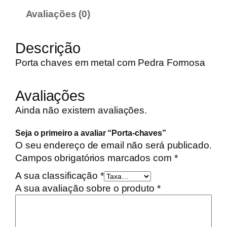
d
Avaliações (0)
a
d
Descrição
e
d
Porta chaves em metal com Pedra Formosa
e
P
Avaliações
o
r
Ainda não existem avaliações.
t
Seja o primeiro a avaliar “Porta-chaves”
a
O seu endereço de email não será publicado.
-
Campos obrigatórios marcados com
*
c
h
A sua classificação
*
a
A sua avaliação sobre o produto
*
v
e
s