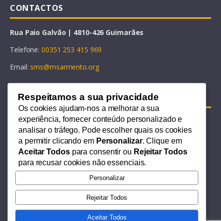
CONTACTOS
Rua Paio Galvão | 4810-426 Guimarães
Telefone:
00351 253 415 969
Email:
sms@msarmento.org
Respeitamos a sua privacidade
LINKS ÚTEIS
Os cookies ajudam-nos a melhorar a sua
experiência, fornecer conteúdo personalizado e
LOJA – Comprar
analisar o tráfego. Pode escolher quais os cookies
CONTACTOS
a permitir clicando em
Personalizar
. Clique em
Aceitar Todos
para consentir ou
Rejeitar Todos
Termos e Condições
para recusar cookies não essenciais.
Política de Cookies
Personalizar
Política de Privacidade
Rejeitar Todos
Aceitar Todos