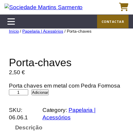
Saltar
para
o
CONTACTAR
conteúdo
Início
/
Papelaria | Acessórios
/ Porta-chaves
Porta-chaves
2,50
€
Porta chaves em metal com Pedra Formosa
Q
Adicionar
u
a
SKU:
Category:
Papelaria |
n
06.06.1
Acessórios
t
Descrição
i