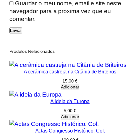
e
Guardar o meu nome, email e site neste
i
navegador para a próxima vez que eu
r
comentar.
o
.
C
e
Produtos Relacionados
m
a
A cerâmica castreja na Citânia de Briteiros
n
o
15,00
€
Adicionar
s
d
A ideia da Europa
e
5,00
€
l
Adicionar
u
t
Actas Congresso Histórico. Col.
a