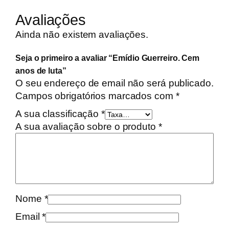
i
d
Avaliações
a
Ainda não existem avaliações.
d
e
Seja o primeiro a avaliar “Emídio Guerreiro. Cem
d
anos de luta”
e
O seu endereço de email não será publicado.
E
Campos obrigatórios marcados com
*
m
A sua classificação
*
í
A sua avaliação sobre o produto
*
d
i
o
G
u
e
Nome
*
r
Email
*
r