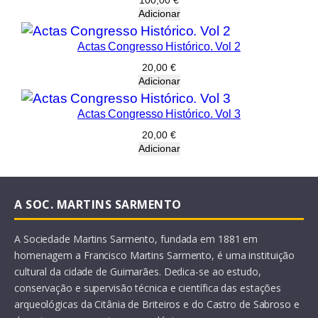
100,00
€
Adicionar
Actas Congresso Histórico. Vol 2
20,00
€
Adicionar
Actas Congresso Histórico. Vol 3
20,00
€
Adicionar
A SOC. MARTINS SARMENTO
A Sociedade Martins Sarmento, fundada em 1881 em
homenagem a Francisco Martins Sarmento, é uma instituição
cultural da cidade de Guimarães. Dedica-se ao estudo,
conservação e supervisão técnica e científica das estações
arqueológicas da Citânia de Briteiros e do Castro de Sabroso e