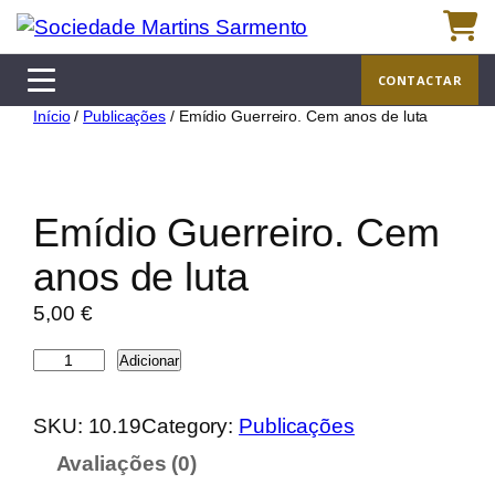
Saltar
para
o
CONTACTAR
conteúdo
Início
/
Publicações
/ Emídio Guerreiro. Cem anos de luta
Emídio Guerreiro. Cem
anos de luta
5,00
€
Q
Adicionar
u
a
SKU:
10.19
Category:
Publicações
n
Avaliações (0)
t