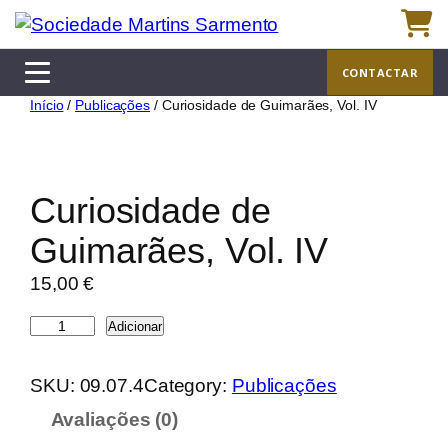
Saltar
para
o
CONTACTAR
conteúdo
Início
/
Publicações
/ Curiosidade de Guimarães, Vol. IV
Curiosidade de
Guimarães, Vol. IV
15,00
€
Q
Adicionar
u
a
SKU:
09.07.4
Category:
Publicações
n
Avaliações (0)
t