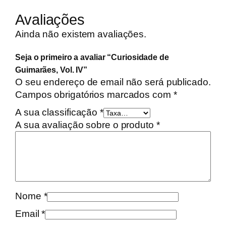
i
d
Avaliações
a
Ainda não existem avaliações.
d
e
Seja o primeiro a avaliar “Curiosidade de
d
Guimarães, Vol. IV”
e
O seu endereço de email não será publicado.
C
Campos obrigatórios marcados com
*
u
A sua classificação
*
r
A sua avaliação sobre o produto
*
i
o
s
i
d
a
Nome
*
d
Email
*
e