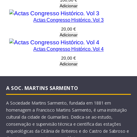
100,00
€
Adicionar
Actas Congresso Histórico. Vol 3
20,00
€
Adicionar
Actas Congresso Histórico. Vol 4
20,00
€
Adicionar
A SOC. MARTINS SARMENTO
A Sociedade Martins Sarmento, fundada em 1881 em
homenagem a Francisco Martins Sarmento, é uma instituição
cultural da cidade de Guimarães. Dedica-se ao estudo,
conservação e supervisão técnica e científica das estações
arqueológicas da Citânia de Briteiros e do Castro de Sabroso e