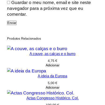
d
Guardar o meu nome, email e site neste
e
navegador para a próxima vez que eu
G
comentar.
u
i
m
a
Produtos Relacionados
r
ã
A couve, as calças e o burro
e
s
4,75
€
Adicionar
,
V
A ideia da Europa
o
5,00
€
l
Adicionar
.
I
Actas Congresso Histórico. Col.
V