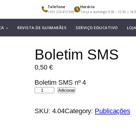
Telefone
Horário
+351 253 415 969
Terça a domingo 9:30 – 12:30 | 14:3
CA
REVISTA DE GUIMARÃES
SERVIÇO EDUCATIVO
LOJ
Boletim SMS
0,50
€
Boletim SMS nº 4
Q
Adicionar
u
a
SKU:
4.04
Category:
Publicações
n
t