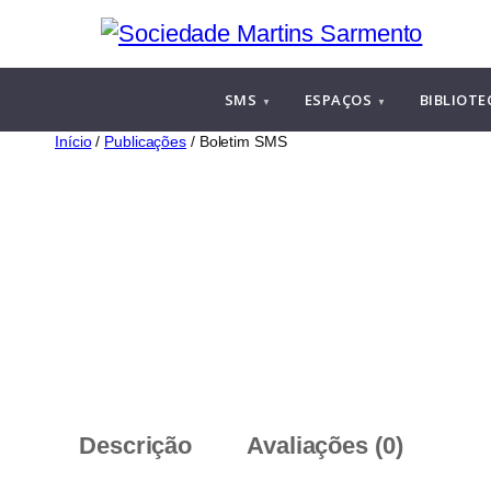
Saltar
para
o
SMS
ESPAÇOS
BIBLIOTE
conteúdo
Início
/
Publicações
/ Boletim SMS
Descrição
Avaliações (0)