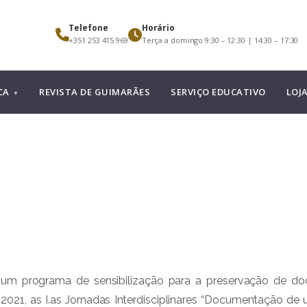
Telefone
Horário
+351 253 415 969
Terça a domingo 9:30 – 12:30 | 14:30 – 17:30
CA
REVISTA DE GUIMARÃES
SERVIÇO EDUCATIVO
LOJ
m programa de sensibilização para a preservação de docu
21, as I.as Jornadas Interdisciplinares “Documentação de